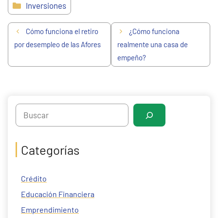
Categorías
Inversiones
Cómo funciona el retiro
¿Cómo funciona
por desempleo de las Afores
realmente una casa de
empeño?
Search
Categorías
Crédito
Educación Financiera
Emprendimiento