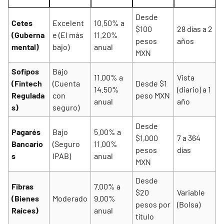
Desde
Cetes
Excelent
10.50% a
$100
28 días a 2
(Guberna
e (El más
11.20%
pesos
años
mental)
bajo)
anual
MXN
Sofipos
Bajo
11.00% a
Vista
(Fintech
(Cuenta
Desde $1
14.50%
(diario) a 1
Regulada
con
peso MXN
anual
año
s)
seguro)
Desde
Pagarés
Bajo
5.00% a
$1,000
7 a 364
Bancario
(Seguro
11.00%
pesos
días
s
IPAB)
anual
MXN
Desde
Fibras
7.00% a
$20
Variable
(Bienes
Moderado
9.00%
pesos por
(Bolsa)
Raíces)
anual
título