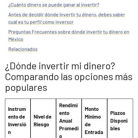
¿Cuánto dinero se puede ganar al invertir?
Antes de decidir dónde invertir tu dinero, debes saber
cuál es tu perfil como inversor
Preguntas Frecuentes sobre dónde invertir tu dinero en
México
Relacionados
¿Dónde invertir mi dinero?
Comparando las opciones más
populares
Rendimi
Instrum
Monto
ento
Plazos
ento de
Nivel de
Mínimo
Anual
Disponi
Inversió
Riesgo
de
Promedi
bles
n
Entrada
o