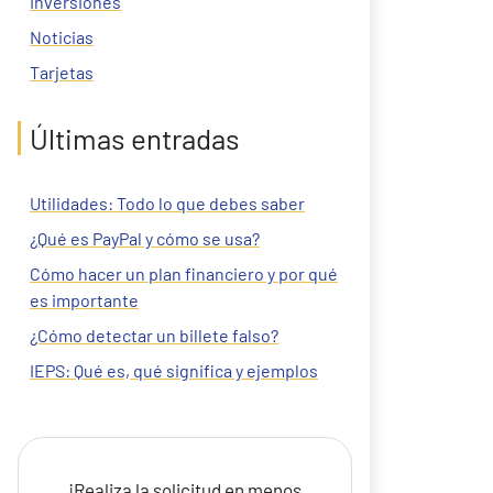
Inversiones
Noticias
Tarjetas
Últimas entradas
Utilidades: Todo lo que debes saber
¿Qué es PayPal y cómo se usa?
Cómo hacer un plan financiero y por qué
es importante
¿Cómo detectar un billete falso?
IEPS: Qué es, qué significa y ejemplos
¡Realiza la solicitud en menos