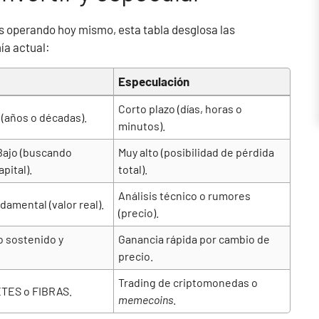
ás operando hoy mismo, esta tabla desglosa las
ía actual:
Especulación
Corto plazo (días, horas o
 (años o décadas).
minutos).
ajo (buscando
Muy alto (posibilidad de pérdida
pital).
total).
Análisis técnico o rumores
damental (valor real).
(precio).
 sostenido y
Ganancia rápida por cambio de
precio.
Trading de criptomonedas o
TES o FIBRAS.
memecoins
.