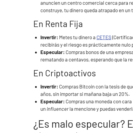
anuncien un centro comercial cerca para rev
construye, tu dinero queda atrapado en un te
En Renta Fija
Invertir:
Metes tu dinero a
CETES
(Certifica
recibirás y el riesgo es prácticamente nulo 
Especular:
Compras bonos de una empresa q
rematando a centavos, esperando que la resc
En Criptoactivos
Invertir:
Compras Bitcoin con la tesis de que e
años, sin importar si mañana baja un 20%.
Especular:
Compras una moneda con cara de
un
influencer
la mencione y puedas venderla
¿Es malo especular? E