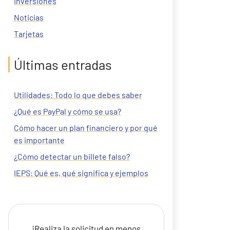
Inversiones
Noticias
Tarjetas
Últimas entradas
Utilidades: Todo lo que debes saber
¿Qué es PayPal y cómo se usa?
Cómo hacer un plan financiero y por qué
es importante
¿Cómo detectar un billete falso?
IEPS: Qué es, qué significa y ejemplos
¡Realiza la solicitud en menos