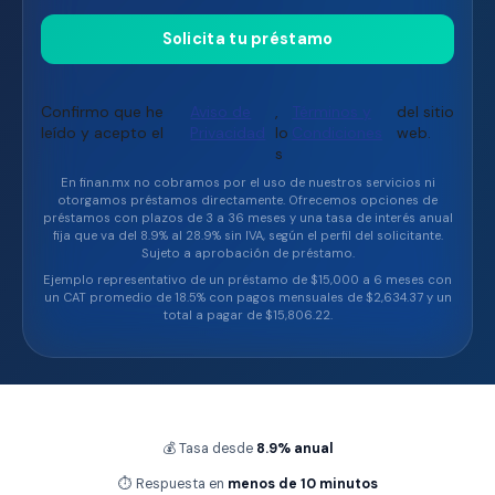
Confirmo que he
Aviso de
,
Términos y
del sitio
leído y acepto el
Privacidad
lo
Condiciones
web.
s
En finan.mx no cobramos por el uso de nuestros servicios ni
otorgamos préstamos directamente. Ofrecemos opciones de
préstamos con plazos de 3 a 36 meses y una tasa de interés anual
fija que va del 8.9% al 28.9% sin IVA, según el perfil del solicitante.
Sujeto a aprobación de préstamo.
Ejemplo representativo de un préstamo de $15,000 a 6 meses con
un CAT promedio de 18.5% con pagos mensuales de $2,634.37 y un
total a pagar de $15,806.22.
💰 Tasa desde
8.9% anual
⏱ Respuesta en
menos de 10 minutos